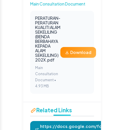
Main Consultation Document
PERATURAN-
PERATURAN
KUALITI ALAM
SEKELILING
(BENDA
BERBAHAYA
KEPADA
ALAM
Download
SEKELILING)
202X.pdf
Main
Consultation
Document •
4.93 MB
Related Links
https://docs.google.com/forms/d/e/1F