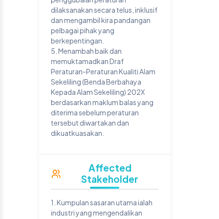
dilaksanakan secara telus, inklusif
dan mengambil kira pandangan
pelbagai pihak yang
berkepentingan.
5. Menambah baik dan
memuktamadkan Draf
Peraturan-Peraturan Kualiti Alam
Sekeliling (Benda Berbahaya
Kepada Alam Sekeliling) 202X
berdasarkan maklum balas yang
diterima sebelum peraturan
tersebut diwartakan dan
dikuatkuasakan.
Affected
Stakeholder
1. Kumpulan sasaran utama ialah
industri yang mengendalikan