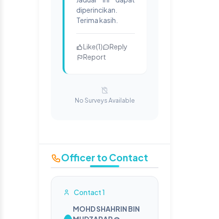
diperincikan.
Terima kasih.
Like
(
1
)
Reply
Report
No Surveys Available
Officer to Contact
Contact 1
MOHD SHAHRIN BIN