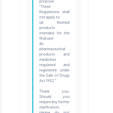
propose:
"These
Regulations shall
not apply to:
(a) finished
products
intended for the
final user;
(b)
pharmaceutical
products and
medicines
regulated and
registered under
the Sale of Drugs
Act 1952."
Thank you.
Should you
require any further
clarification,
please do not