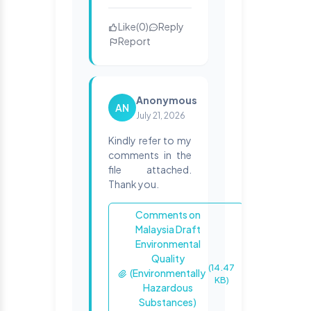
Like
(
0
)
Reply
Report
Anonymous
AN
July 21, 2026
Kindly refer to my
comments in the
file attached.
Thank you.
Comments on
Malaysia Draft
Environmental
Quality
(14.47
(Environmentally
KB)
Hazardous
Substances)