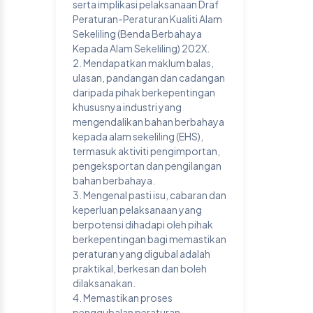
serta implikasi pelaksanaan Draf
Peraturan-Peraturan Kualiti Alam
Sekeliling (Benda Berbahaya
Kepada Alam Sekeliling) 202X.
2. Mendapatkan maklum balas,
ulasan, pandangan dan cadangan
daripada pihak berkepentingan
khususnya industri yang
mengendalikan bahan berbahaya
kepada alam sekeliling (EHS),
termasuk aktiviti pengimportan,
pengeksportan dan pengilangan
bahan berbahaya.
3. Mengenal pasti isu, cabaran dan
keperluan pelaksanaan yang
berpotensi dihadapi oleh pihak
berkepentingan bagi memastikan
peraturan yang digubal adalah
praktikal, berkesan dan boleh
dilaksanakan.
4. Memastikan proses
penggubalan peraturan