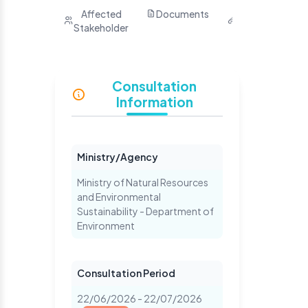
Purpose
Affected
Documents
Related
H
Stakeholder
Links
Y
S
Consultation
Information
Ministry/Agency
Ministry of Natural Resources
and Environmental
Sustainability - Department of
Environment
Consultation Period
22/06/2026 - 22/07/2026