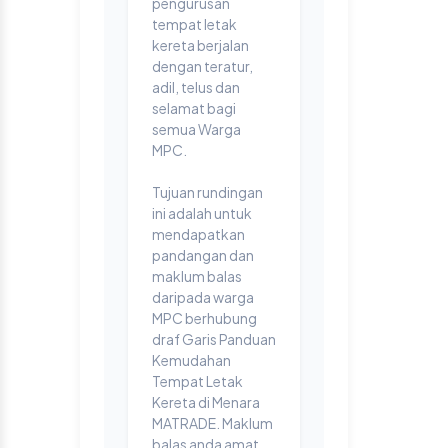
pengurusan
tempat letak
kereta berjalan
dengan teratur,
adil, telus dan
selamat bagi
semua Warga
MPC.
Tujuan rundingan
ini adalah untuk
mendapatkan
pandangan dan
maklum balas
daripada warga
MPC berhubung
draf Garis Panduan
Kemudahan
Tempat Letak
Kereta di Menara
MATRADE. Maklum
balas anda amat