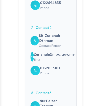
0122694835
Phone
Contact 2
Siti Zurianah
Othman
Contact Person
Zurianah@mpc.gov.my
Email
0132086101
Phone
Contact 3
Nur Faizah
Tasman