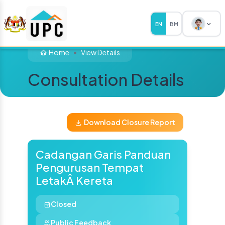
EN
BM
Home
View Details
Consultation Details
Download Closure Report
Cadangan Garis Panduan
Pengurusan Tempat
LetakÂ Kereta
Closed
Public Feedback