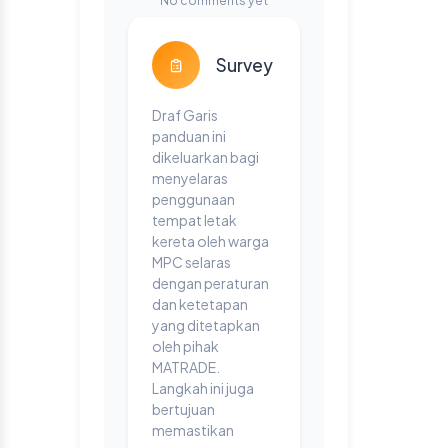
No comments yet
Survey
Draf Garis
panduan ini
dikeluarkan bagi
menyelaras
penggunaan
tempat letak
kereta oleh warga
MPC selaras
dengan peraturan
dan ketetapan
yang ditetapkan
oleh pihak
MATRADE.
Langkah ini juga
bertujuan
memastikan