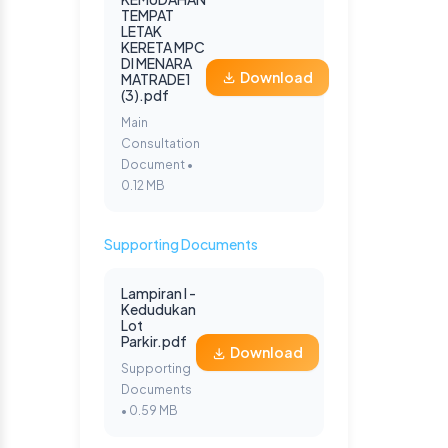
TEMPAT
LETAK
KERETA MPC
DI MENARA
Download
MATRADE1
(3).pdf
Main
Consultation
Document •
0.12 MB
Supporting Documents
Lampiran I -
Kedudukan
Lot
Parkir.pdf
Download
Supporting
Documents
• 0.59 MB