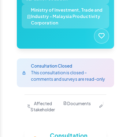
Ministry of Investment, Trade and
Industry - Malaysia Productivity
Corporation
Consultation Closed
This consultation is closed –
comments and surveys are read-only
Purpose
Affected
Documents
Related
Ha
Stakeholder
Links
Yo
S
Consultation