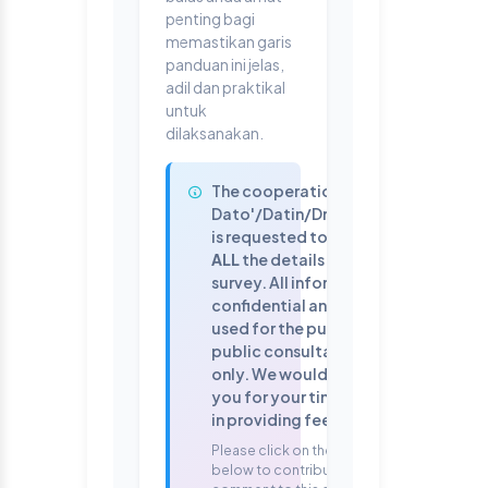
penting bagi
memastikan garis
panduan ini jelas,
adil dan praktikal
untuk
dilaksanakan.
The cooperation of
Dato'/Datin/Dr./Sir/Madam
is requested to complete
ALL
the details in the
survey. All information is
confidential and will be
used for the purpose of this
public consultation session
only. We would like to thank
you for your time and effort
in providing feedback.
Please click on the button
below to contribute your