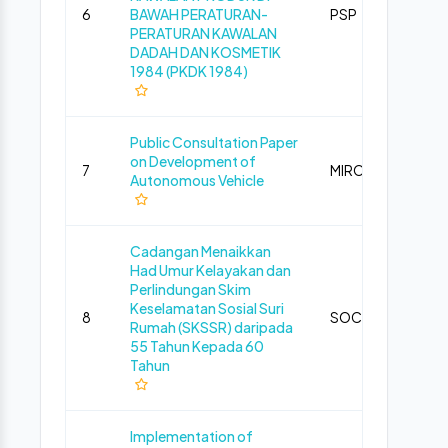
6
BAWAH PERATURAN-
PSP
Pub
PERATURAN KAWALAN
DADAH DAN KOSMETIK
1984 (PKDK 1984)
Public Consultation Paper
on Development of
7
MIROS
Pub
Autonomous Vehicle
Cadangan Menaikkan
Had Umur Kelayakan dan
Perlindungan Skim
Keselamatan Sosial Suri
8
SOCSO
Pub
Rumah (SKSSR) daripada
55 Tahun Kepada 60
Tahun
Implementation of