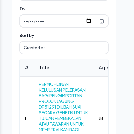
To
Sort by
#
Title
Agency
Ph
PERMOHONAN
KELULUSAN PELEPASAN
BAGI PENGIMPORTAN
PRODUK JAGUNG
DP51291 DIUBAH SUAI
SECARA GENETIK UNTUK
1
TUJUAN PEMBEKALAN
JB
Pub
ATAU TAWARAN UNTUK
MEMBEKALKAN BAGI