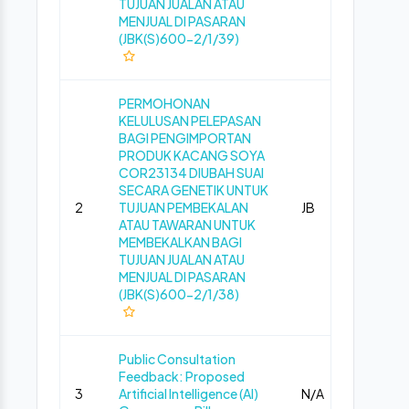
TUJUAN JUALAN ATAU
MENJUAL DI PASARAN
(JBK(S)600-2/1/39)
PERMOHONAN
KELULUSAN PELEPASAN
BAGI PENGIMPORTAN
PRODUK KACANG SOYA
COR23134 DIUBAH SUAI
SECARA GENETIK UNTUK
2
TUJUAN PEMBEKALAN
JB
Pub
ATAU TAWARAN UNTUK
MEMBEKALKAN BAGI
TUJUAN JUALAN ATAU
MENJUAL DI PASARAN
(JBK(S)600-2/1/38)
Public Consultation
Feedback: Proposed
3
Artificial Intelligence (AI)
N/A
Pre