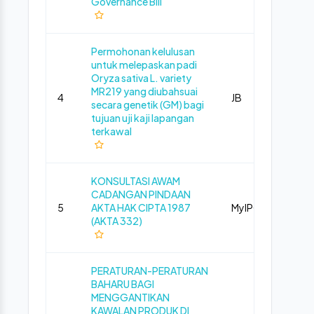
Governance Bill
Permohonan kelulusan
untuk melepaskan padi
Oryza sativa L. variety
MR219 yang diubahsuai
4
JB
Pub
secara genetik (GM) bagi
tujuan uji kaji lapangan
terkawal
KONSULTASI AWAM
CADANGAN PINDAAN
5
AKTA HAK CIPTA 1987
MyIPO
Pub
(AKTA 332)
PERATURAN-PERATURAN
BAHARU BAGI
MENGGANTIKAN
KAWALAN PRODUK DI