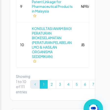
Patent Linkage for
9
Pharmaceutical Products
NPRA
Fina
in Malaysia
KONSULTASI AWAM BAGI
PERATURAN
BIOKESELAMATAN
(PERATURAN PELABELAN
10
JB
Fina
LMO & HASILAN
ORGANISMA
SEDEMIKIAN)
Showing
1 to 10
1
2
3
4
5
6
7
8
of 111
entries